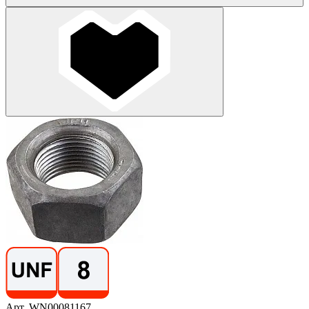
Арт. WN00081167