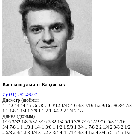
Ваш консультант Владислав
7 (931) 252-46-97
Диаметр (дюймы)
#1
#2
#3
#4
#5
#6
#8
#10
#12
1/4
5/16
3/8
7/16
1/2
9/16
5/8
3/4
7/8
1
1 1/8
1 1/4
1 3/8
1 1/2
1 3/4
2
2 1/4
2 1/2
Длина (дюймы)
1/16
3/32
1/8
5/32
3/16
7/32
1/4
5/16
3/8
7/16
1/2
9/16
5/8
11/16
3/4
7/8
1
1 1/8
1 1/4
1 3/8
1 1/2
1 5/8
1 3/4
1 7/8
2
2 1/4
2 3/8
2 1/2
2 5/8
2 3/4
3
3 1/4
3 1/2
3 3/4
4
4 1/4
4 3/8
4 1/2
4 3/4
5
5 1/4
5 1/2