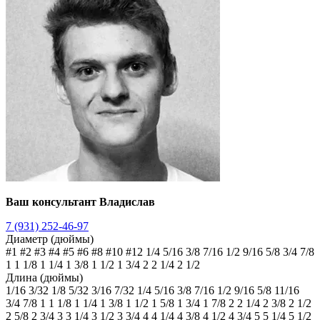
Ваш консультант Владислав
7 (931) 252-46-97
Диаметр (дюймы)
#1
#2
#3
#4
#5
#6
#8
#10
#12
1/4
5/16
3/8
7/16
1/2
9/16
5/8
3/4
7/8
1
1 1/8
1 1/4
1 3/8
1 1/2
1 3/4
2
2 1/4
2 1/2
Длина (дюймы)
1/16
3/32
1/8
5/32
3/16
7/32
1/4
5/16
3/8
7/16
1/2
9/16
5/8
11/16
3/4
7/8
1
1 1/8
1 1/4
1 3/8
1 1/2
1 5/8
1 3/4
1 7/8
2
2 1/4
2 3/8
2 1/2
2 5/8
2 3/4
3
3 1/4
3 1/2
3 3/4
4
4 1/4
4 3/8
4 1/2
4 3/4
5
5 1/4
5 1/2