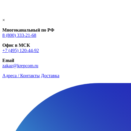
×
Многоканальный по РФ
8 (800) 333‑21-68
Офис в МСК
+7 (495) 120-44-92
Email
zakaz@krepcom.ru
Адреса / Контакты
Доставка