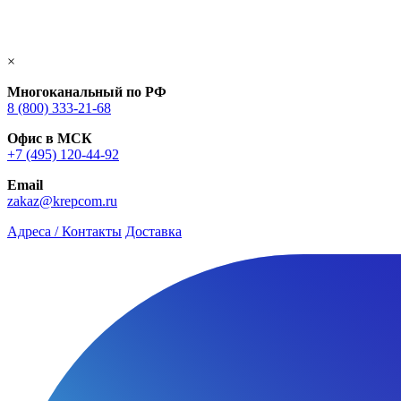
×
Многоканальный по РФ
8 (800) 333‑21-68
Офис в МСК
+7 (495) 120-44-92
Email
zakaz@krepcom.ru
Адреса / Контакты
Доставка