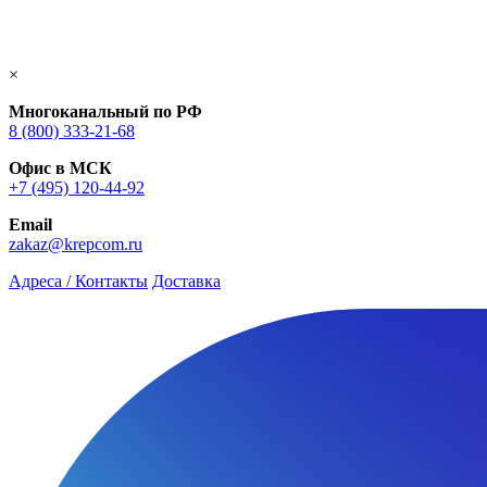
×
Многоканальный по РФ
8 (800) 333‑21-68
Офис в МСК
+7 (495) 120-44-92
Email
zakaz@krepcom.ru
Адреса / Контакты
Доставка