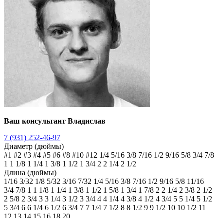
Ваш консультант Владислав
7 (931) 252-46-97
Диаметр (дюймы)
#1
#2
#3
#4
#5
#6
#8
#10
#12
1/4
5/16
3/8
7/16
1/2
9/16
5/8
3/4
7/8
1
1 1/8
1 1/4
1 3/8
1 1/2
1 3/4
2
2 1/4
2 1/2
Длина (дюймы)
1/16
3/32
1/8
5/32
3/16
7/32
1/4
5/16
3/8
7/16
1/2
9/16
5/8
11/16
3/4
7/8
1
1 1/8
1 1/4
1 3/8
1 1/2
1 5/8
1 3/4
1 7/8
2
2 1/4
2 3/8
2 1/2
2 5/8
2 3/4
3
3 1/4
3 1/2
3 3/4
4
4 1/4
4 3/8
4 1/2
4 3/4
5
5 1/4
5 1/2
5 3/4
6
6 1/4
6 1/2
6 3/4
7
7 1/4
7 1/2
8
8 1/2
9
9 1/2
10
10 1/2
11
12
13
14
15
16
18
20