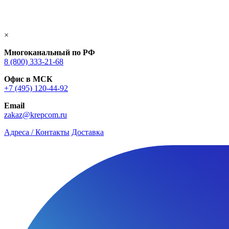
×
Многоканальный по РФ
8 (800) 333‑21-68
Офис в МСК
+7 (495) 120-44-92
Email
zakaz@krepcom.ru
Адреса / Контакты
Доставка