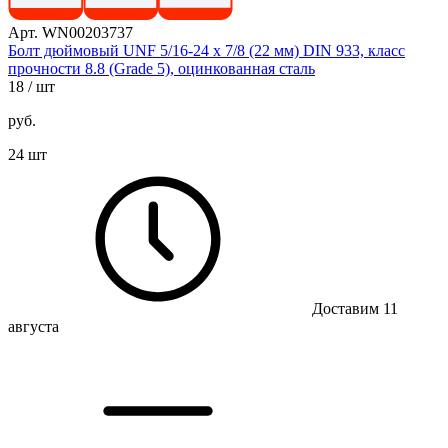
Арт. WN00203737
Болт дюймовый UNF 5/16-24 х 7/8 (22 мм) DIN 933, класс
прочности 8.8 (Grade 5), оцинкованная сталь
18
/ шт
руб.
24 шт
Доставим 11
августа