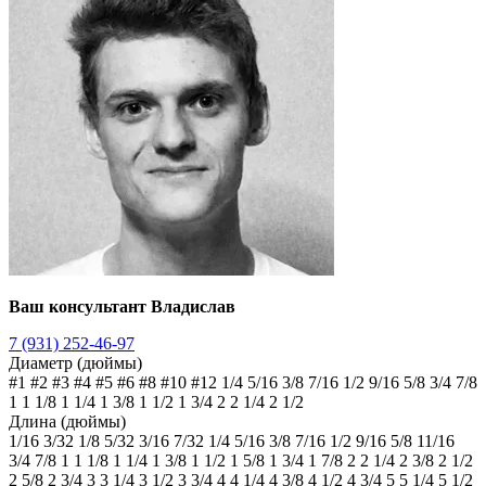
Ваш консультант Владислав
7 (931) 252-46-97
Диаметр (дюймы)
#1
#2
#3
#4
#5
#6
#8
#10
#12
1/4
5/16
3/8
7/16
1/2
9/16
5/8
3/4
7/8
1
1 1/8
1 1/4
1 3/8
1 1/2
1 3/4
2
2 1/4
2 1/2
Длина (дюймы)
1/16
3/32
1/8
5/32
3/16
7/32
1/4
5/16
3/8
7/16
1/2
9/16
5/8
11/16
3/4
7/8
1
1 1/8
1 1/4
1 3/8
1 1/2
1 5/8
1 3/4
1 7/8
2
2 1/4
2 3/8
2 1/2
2 5/8
2 3/4
3
3 1/4
3 1/2
3 3/4
4
4 1/4
4 3/8
4 1/2
4 3/4
5
5 1/4
5 1/2