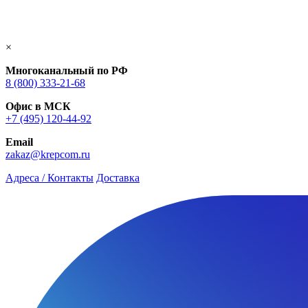
×
Многоканальный по РФ
8 (800) 333‑21-68
Офис в МСК
+7 (495) 120-44-92
Email
zakaz@krepcom.ru
Адреса / Контакты
Доставка