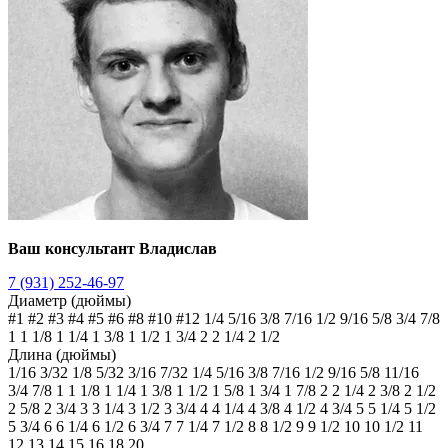
Ваш консультант Владислав
7 (931) 252-46-97
Диаметр (дюймы)
#1
#2
#3
#4
#5
#6
#8
#10
#12
1/4
5/16
3/8
7/16
1/2
9/16
5/8
3/4
7/8
1
1 1/8
1 1/4
1 3/8
1 1/2
1 3/4
2
2 1/4
2 1/2
Длина (дюймы)
1/16
3/32
1/8
5/32
3/16
7/32
1/4
5/16
3/8
7/16
1/2
9/16
5/8
11/16
3/4
7/8
1
1 1/8
1 1/4
1 3/8
1 1/2
1 5/8
1 3/4
1 7/8
2
2 1/4
2 3/8
2 1/2
2 5/8
2 3/4
3
3 1/4
3 1/2
3 3/4
4
4 1/4
4 3/8
4 1/2
4 3/4
5
5 1/4
5 1/2
5 3/4
6
6 1/4
6 1/2
6 3/4
7
7 1/4
7 1/2
8
8 1/2
9
9 1/2
10
10 1/2
11
12
13
14
15
16
18
20