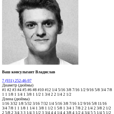
Ваш консультант Владислав
7 (931) 252-46-97
Диаметр (дюймы)
#1
#2
#3
#4
#5
#6
#8
#10
#12
1/4
5/16
3/8
7/16
1/2
9/16
5/8
3/4
7/8
1
1 1/8
1 1/4
1 3/8
1 1/2
1 3/4
2
2 1/4
2 1/2
Длина (дюймы)
1/16
3/32
1/8
5/32
3/16
7/32
1/4
5/16
3/8
7/16
1/2
9/16
5/8
11/16
3/4
7/8
1
1 1/8
1 1/4
1 3/8
1 1/2
1 5/8
1 3/4
1 7/8
2
2 1/4
2 3/8
2 1/2
2 5/8
2 3/4
3
3 1/4
3 1/2
3 3/4
4
4 1/4
4 3/8
4 1/2
4 3/4
5
5 1/4
5 1/2