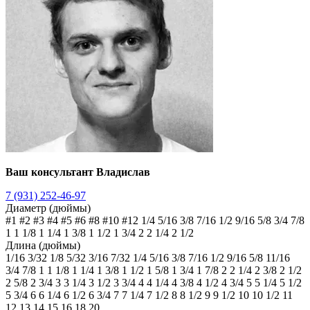
Ваш консультант Владислав
7 (931) 252-46-97
Диаметр (дюймы)
#1
#2
#3
#4
#5
#6
#8
#10
#12
1/4
5/16
3/8
7/16
1/2
9/16
5/8
3/4
7/8
1
1 1/8
1 1/4
1 3/8
1 1/2
1 3/4
2
2 1/4
2 1/2
Длина (дюймы)
1/16
3/32
1/8
5/32
3/16
7/32
1/4
5/16
3/8
7/16
1/2
9/16
5/8
11/16
3/4
7/8
1
1 1/8
1 1/4
1 3/8
1 1/2
1 5/8
1 3/4
1 7/8
2
2 1/4
2 3/8
2 1/2
2 5/8
2 3/4
3
3 1/4
3 1/2
3 3/4
4
4 1/4
4 3/8
4 1/2
4 3/4
5
5 1/4
5 1/2
5 3/4
6
6 1/4
6 1/2
6 3/4
7
7 1/4
7 1/2
8
8 1/2
9
9 1/2
10
10 1/2
11
12
13
14
15
16
18
20