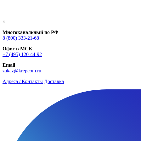
×
Многоканальный по РФ
8 (800) 333‑21-68
Офис в МСК
+7 (495) 120-44-92
Email
zakaz@krepcom.ru
Адреса / Контакты
Доставка