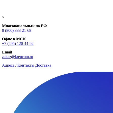
×
Многоканальный по РФ
8 (800) 333‑21-68
Офис в МСК
+7 (495) 120-44-92
Email
zakaz@krepcom.ru
Адреса / Контакты
Доставка