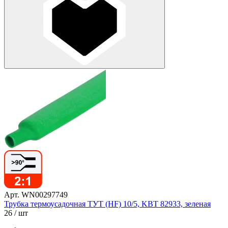
Арт. WN00297749
Трубка термоусадочная ТУТ (HF) 10/5, KBT 82933, зеленая
26
/ шт