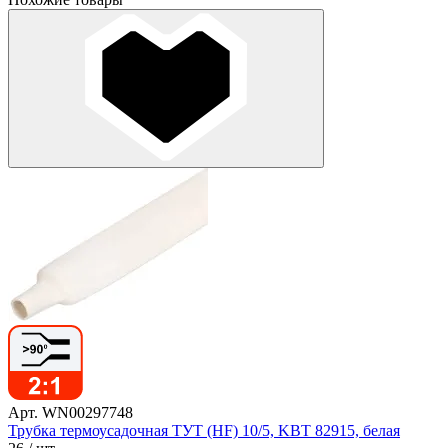
Арт. WN00297748
Трубка термоусадочная ТУТ (HF) 10/5, KBT 82915, белая