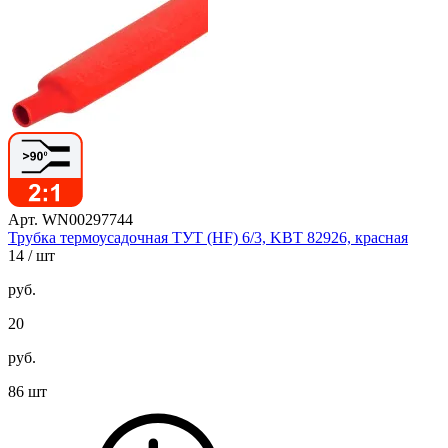
Арт. WN00297744
Трубка термоусадочная ТУТ (HF) 6/3, KBT 82926, красная
14
/ шт
руб.
20
руб.
86 шт