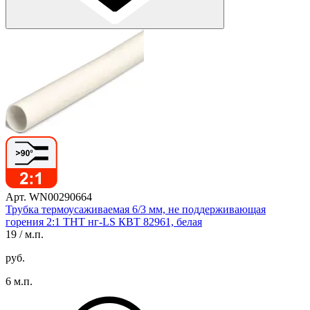
Арт. WN00290664
Трубка термоусаживаемая 6/3 мм, не поддерживающая
горения 2:1 ТНТ нг-LS КВТ 82961, белая
19
/ м.п.
руб.
6 м.п.