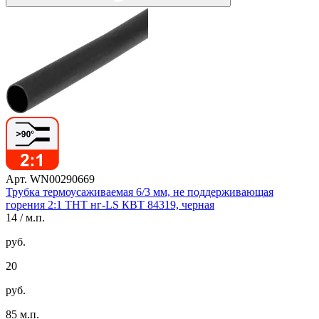
Арт. WN00290669
Трубка термоусаживаемая 6/3 мм, не поддерживающая
горения 2:1 ТНТ нг-LS КВТ 84319, черная
14
/ м.п.
руб.
20
руб.
85 м.п.