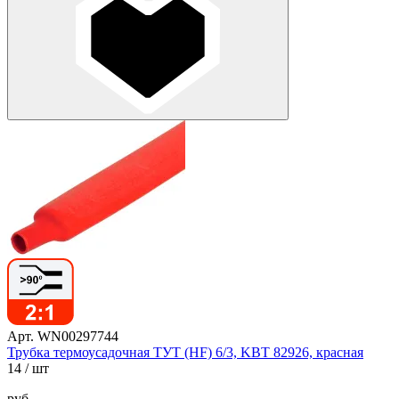
Арт. WN00297744
Трубка термоусадочная ТУТ (HF) 6/3, KBT 82926, красная
14
/ шт
руб.