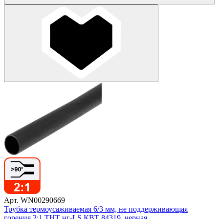
Арт. WN00290669
Трубка термоусаживаемая 6/3 мм, не поддерживающая
горения 2:1 ТНТ нг-LS КВТ 84319, черная