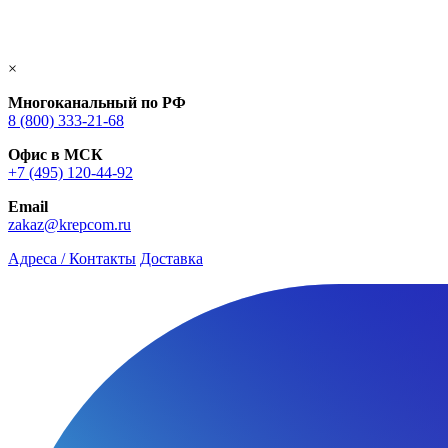
×
Многоканальный по РФ
8 (800) 333‑21-68
Офис в МСК
+7 (495) 120-44-92
Email
zakaz@krepcom.ru
Адреса / Контакты
Доставка