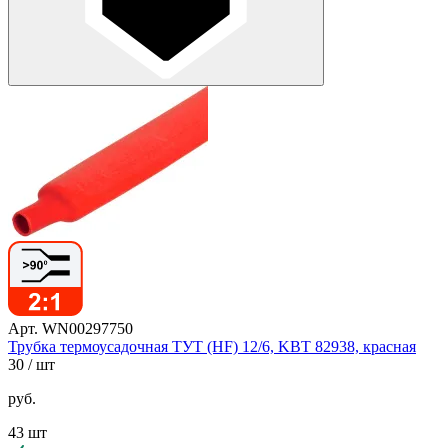
Арт. WN00297750
Трубка термоусадочная ТУТ (HF) 12/6, KBT 82938, красная
30
/ шт
руб.
43 шт