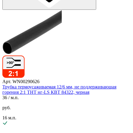
Арт. WN00290626
Трубка термоусаживаемая 12/6 мм, не поддерживающая
горения 2:1 ТНТ нг-LS КВТ 84322, черная
36
/ м.п.
руб.
16 м.п.