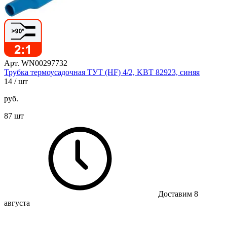
Арт. WN00297732
Трубка термоусадочная ТУТ (HF) 4/2, KBT 82923, синяя
14
/ шт
руб.
87 шт
Доставим 8
августа