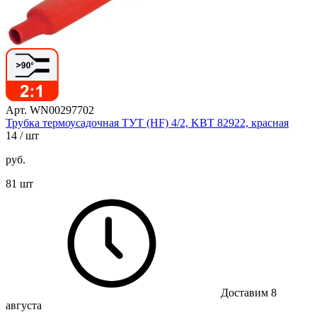
Арт. WN00297702
Трубка термоусадочная ТУТ (HF) 4/2, KBT 82922, красная
14
/ шт
руб.
81 шт
Доставим 8
августа