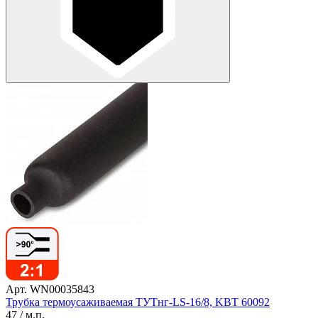
Арт. WN00035843
Трубка термоусаживаемая ТУТнг-LS-16/8, KBT 60092
47
/ м.п.