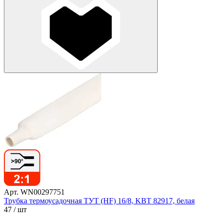
Арт. WN00297751
Трубка термоусадочная ТУТ (HF) 16/8, KBT 82917, белая
47
/ шт