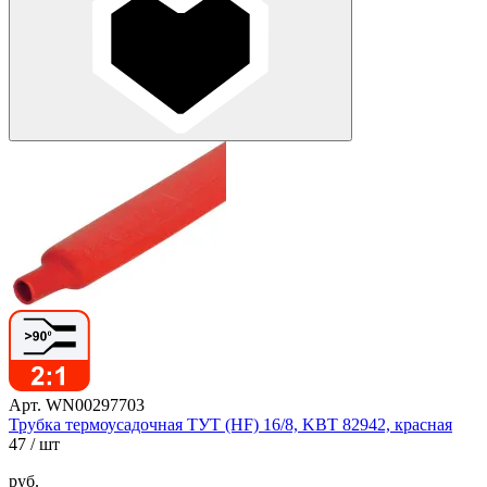
Арт. WN00297703
Трубка термоусадочная ТУТ (HF) 16/8, KBT 82942, красная
47
/ шт
руб.