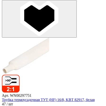
Арт. WN00297751
Трубка термоусадочная ТУТ (HF) 16/8, KBT 82917, белая
47
/ шт