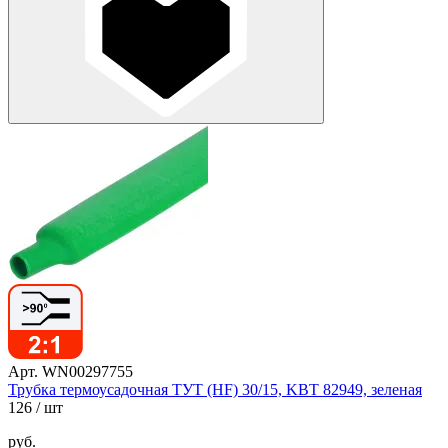
Арт. WN00297755
Трубка термоусадочная ТУТ (HF) 30/15, KBT 82949, зеленая
126
/ шт
руб.