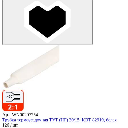
Арт. WN00297754
Трубка термоусадочная ТУТ (HF) 30/15, KBT 82919, белая
126
/ шт