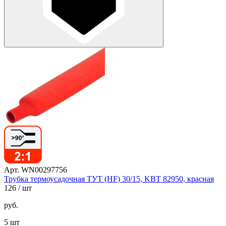
Арт. WN00297756
Трубка термоусадочная ТУТ (HF) 30/15, KBT 82950, красная
126
/ шт
руб.
5 шт