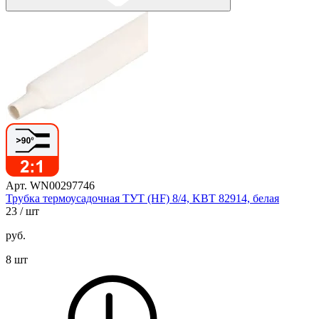
Арт. WN00297746
Трубка термоусадочная ТУТ (HF) 8/4, KBT 82914, белая
23
/ шт
руб.
8 шт