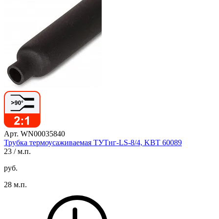
Арт. WN00035840
Трубка термоусаживаемая ТУТнг-LS-8/4, KBT 60089
23
/ м.п.
руб.
28 м.п.