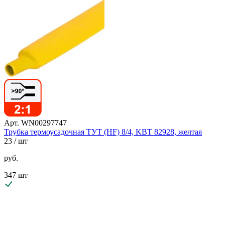
Арт. WN00297747
Трубка термоусадочная ТУТ (HF) 8/4, KBT 82928, желтая
23
/ шт
руб.
347 шт