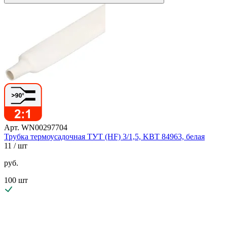
Арт. WN00297704
Трубка термоусадочная ТУТ (HF) 3/1,5, KBT 84963, белая
11
/ шт
руб.
100 шт