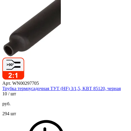
Арт. WN00297705
Трубка термоусадочная ТУТ (HF) 3/1,5, KBT 85120, черная
10
/ шт
руб.
294 шт