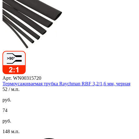
Арт. WN00315720
Термоусаживаемая трубка Raychman RBF 3,2/1,6 мм, черная
52
/ м.п.
руб.
74
руб.
148 м.п.