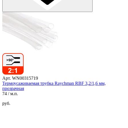
Арт. WN00315719
Термоусаживаемая трубка Raychman RBF 3,2/1,6 мм,
прозрачная
74
/ м.п.
руб.