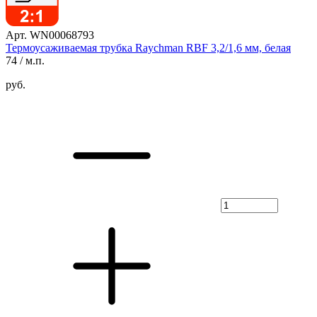
Арт. WN00068793
Термоусаживаемая трубка Raychman RBF 3,2/1,6 мм, белая
74
/ м.п.
руб.