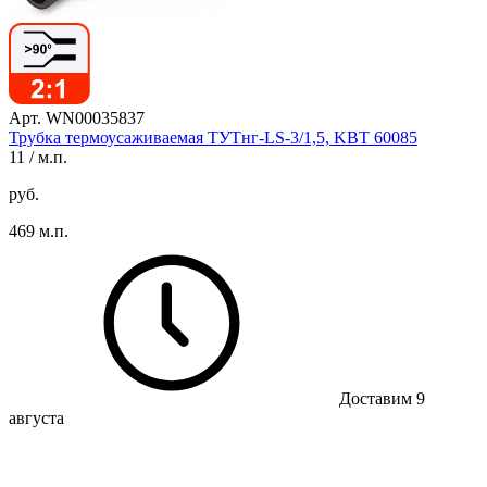
Арт. WN00035837
Трубка термоусаживаемая ТУТнг-LS-3/1,5, KBT 60085
11
/ м.п.
руб.
469 м.п.
Доставим 9
августа