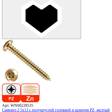
Арт. WN00228535
Саморез 2,5х13 с полукруглой головкой и шлицем PZ, желтый