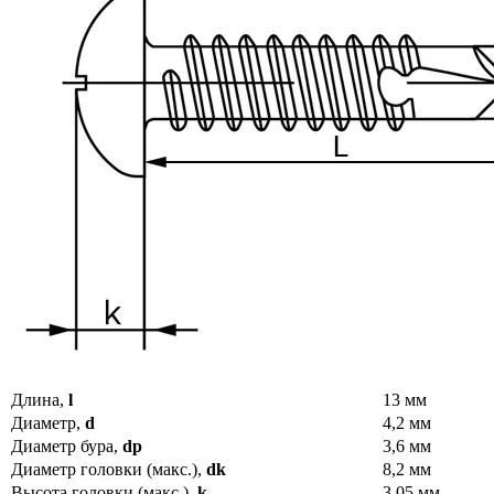
Длина,
l
13 мм
Диаметр,
d
4,2 мм
Диаметр бура,
dp
3,6 мм
Диаметр головки (макс.),
dk
8,2 мм
Высота головки (макс.),
k
3,05 мм