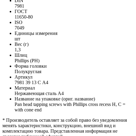
DIN
7981
ГОСТ
11650-80
ISO
7049
Единицы измерения
шт
Вес (г)
1,3
Шлиц
Phillips (PH)
Форма головки
Полукруглая
Артикул
7981 39 13 C А4
Материал
Нержавеющая сталь А4
Название на упаковке (ориг. название)
Pan head tapping screws with Phillips cross recess H, C =
with cone end
* Производитель оставляет за собой право без уведомления
менять характеристики, конструкцию, внешний вид и
комплектацию товара. Представленная информация не