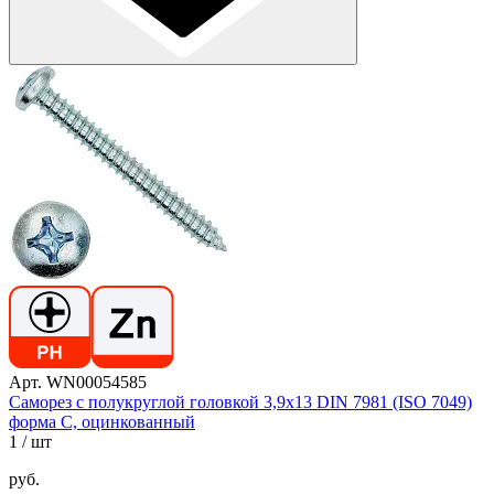
Арт. WN00054585
Саморез с полукруглой головкой 3,9х13 DIN 7981 (ISO 7049)
форма C, оцинкованный
1
/ шт
руб.