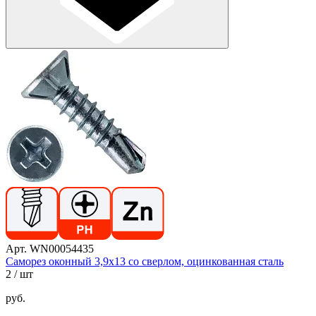
Арт. WN00054435
Саморез оконный 3,9х13 со сверлом, оцинкованная сталь
2
/ шт
руб.