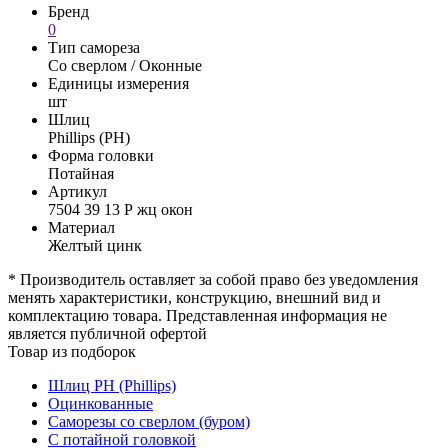
Бренд
0
Тип самореза
Со сверлом / Оконные
Единицы измерения
шт
Шлиц
Phillips (PH)
Форма головки
Потайная
Артикул
7504 39 13 Р жц окон
Материал
Желтый цинк
* Производитель оставляет за собой право без уведомления
менять характеристики, конструкцию, внешний вид и
комплектацию товара. Представленная информация не
является публичной офертой
Товар из подборок
Шлиц PH (Phillips)
Оцинкованные
Саморезы со сверлом (буром)
С потайной головкой