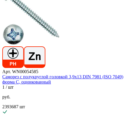
Арт. WN00054585
Саморез с полукруглой головкой 3,9х13 DIN 7981 (ISO 7049)
форма C, оцинкованный
1
/ шт
руб.
2393687 шт