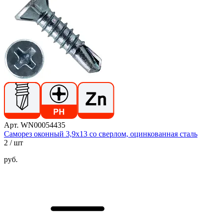
Арт. WN00054435
Саморез оконный 3,9х13 со сверлом, оцинкованная сталь
2
/ шт
руб.