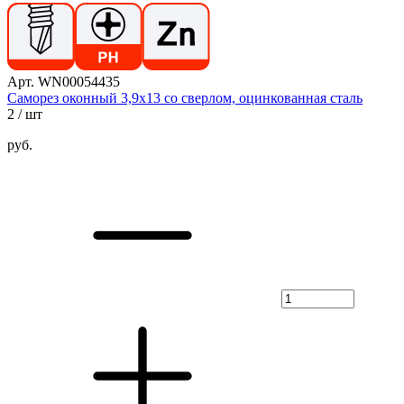
Арт. WN00054435
Саморез оконный 3,9х13 со сверлом, оцинкованная сталь
2
/ шт
руб.