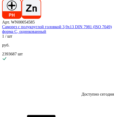
Арт. WN00054585
Саморез с полукруглой головкой 3,9х13 DIN 7981 (ISO 7049)
форма C, оцинкованный
1
/ шт
руб.
2393687 шт
Доступно сегодня