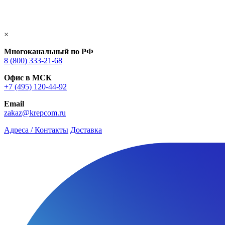
×
Многоканальный по РФ
8 (800) 333‑21-68
Офис в МСК
+7 (495) 120-44-92
Email
zakaz@krepcom.ru
Адреса / Контакты
Доставка