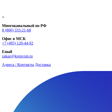
×
Многоканальный по РФ
8 (800) 333‑21-68
Офис в МСК
+7 (495) 120-44-92
Email
zakaz@krepcom.ru
Адреса / Контакты
Доставка