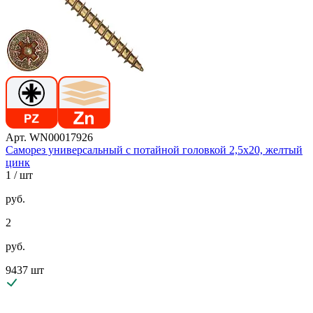
Арт. WN00017926
Саморез универсальный с потайной головкой 2,5х20, желтый
цинк
1
/ шт
руб.
2
руб.
9437 шт