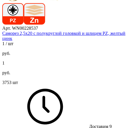
Арт. WN00228537
Саморез 2,5х20 с полукруглой головкой и шлицем PZ, желтый
цинк
1
/ шт
руб.
1
руб.
3753 шт
Доставим 9