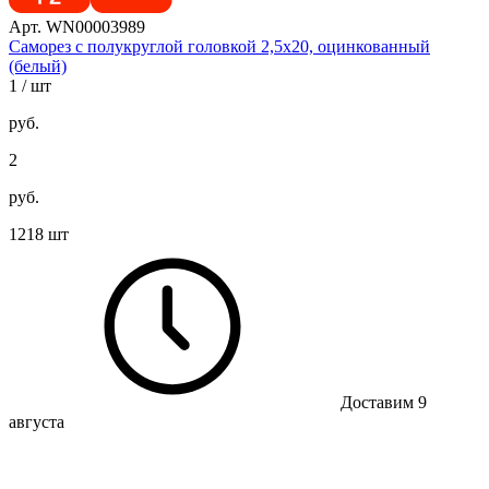
Арт. WN00003989
Саморез с полукруглой головкой 2,5х20, оцинкованный
(белый)
1
/ шт
руб.
2
руб.
1218 шт
Доставим 9
августа