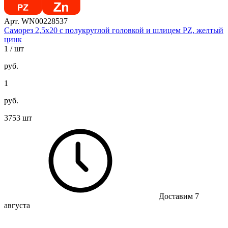
Арт. WN00228537
Саморез 2,5х20 с полукруглой головкой и шлицем PZ, желтый
цинк
1
/ шт
руб.
1
руб.
3753 шт
Доставим 7
августа