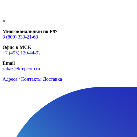
×
Многоканальный по РФ
8 (800) 333‑21-68
Офис в МСК
+7 (495) 120-44-92
Email
zakaz@krepcom.ru
Адреса / Контакты
Доставка