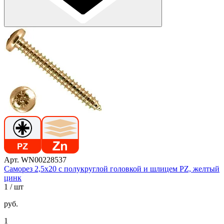
Арт. WN00228537
Саморез 2,5х20 с полукруглой головкой и шлицем PZ, желтый
цинк
1
/ шт
руб.
1