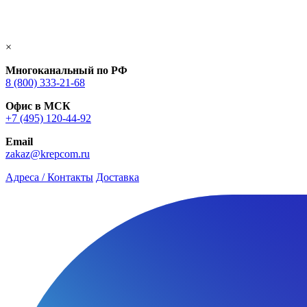
×
Многоканальный по РФ
8 (800) 333‑21-68
Офис в МСК
+7 (495) 120-44-92
Email
zakaz@krepcom.ru
Адреса / Контакты
Доставка