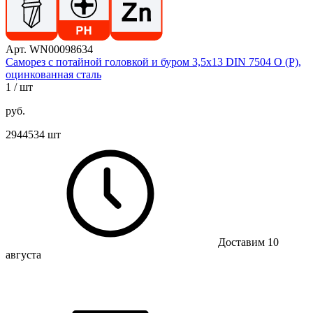
Арт. WN00098634
Саморез с потайной головкой и буром 3,5х13 DIN 7504 O (P),
оцинкованная сталь
1
/ шт
руб.
2944534 шт
Доставим 10
августа