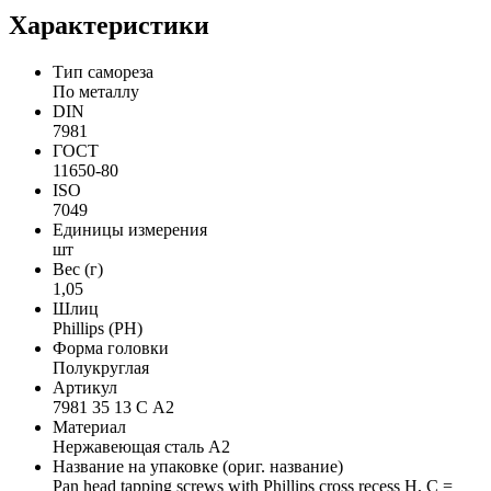
Характеристики
Тип самореза
По металлу
DIN
7981
ГОСТ
11650-80
ISO
7049
Единицы измерения
шт
Вес (г)
1,05
Шлиц
Phillips (PH)
Форма головки
Полукруглая
Артикул
7981 35 13 C А2
Материал
Нержавеющая сталь А2
Название на упаковке (ориг. название)
Pan head tapping screws with Phillips cross recess H, C =