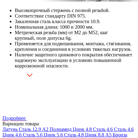
Высокопрочный стержень с полной резьбой.
Соответствие стандарту DIN 975.
Закаленная сталь класса прочности 10.9.
Номинальная длина: 1000 и 2000 мм.
Метрическая резьба (мм) от М2 до М52, шаг
крупный, поле допуска 6g.
Применяется для подвешивания, монтажа, стягивания,
крепления и соединения в условиях тяжелых нагрузок.
Наличие защитного цинкового покрытия обеспечивает
надежную эксплуатацию в условиях повышенной
коррозионной опасности.
Подробнее
Вариации товара
Латунь
Сталь
12.9
А2
Полиамид
Цинк
4.8
Сталь
4.6
Сталь
4.6
Цинк
4.6
Сталь
5.6
Цинк
5.6
Сталь
4.8
Цинк
8.8
А5
Бронза