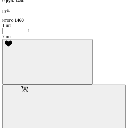
0
руб.
1460
руб.
итого
1460
1 шт
7 шт