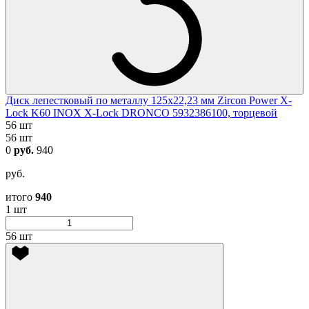
Диск лепестковый по металлу 125х22,23 мм Zircon Power X-
Lock K60 INOX X-Lock DRONCO 5932386100, торцевой
56 шт
56 шт
0
руб.
940
руб.
итого
940
1 шт
56 шт