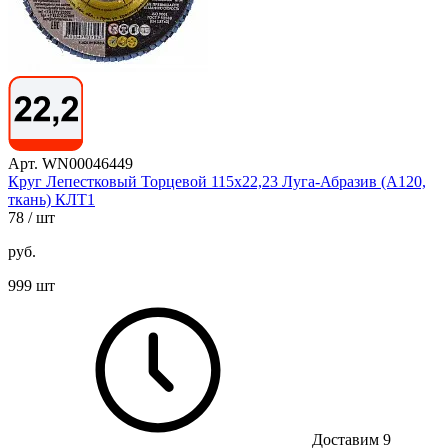
Арт. WN00046449
Круг Лепестковый Торцевой 115х22,23 Луга-Абразив (А120,
ткань) КЛТ1
78
/ шт
руб.
999 шт
Доставим 9