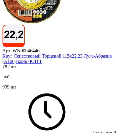
Арт. WN00046446
Круг Лепестковый Торцевой 115х22.23 Луга-Абразив
(А100,ткань) КЛТ1
78
/ шт
руб.
999 шт
Доставим 9