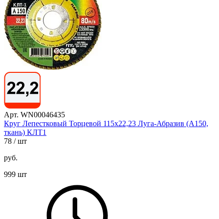
Арт. WN00046435
Круг Лепестковый Торцевой 115х22,23 Луга-Абразив (А150,
ткань) КЛТ1
78
/ шт
руб.
999 шт