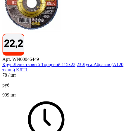
Арт. WN00046449
Круг Лепестковый Торцевой 115х22,23 Луга-Абразив (А120,
ткань) КЛТ1
78
/ шт
руб.
999 шт