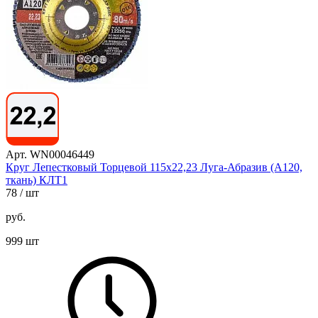
Арт. WN00046449
Круг Лепестковый Торцевой 115х22,23 Луга-Абразив (А120,
ткань) КЛТ1
78
/ шт
руб.
999 шт