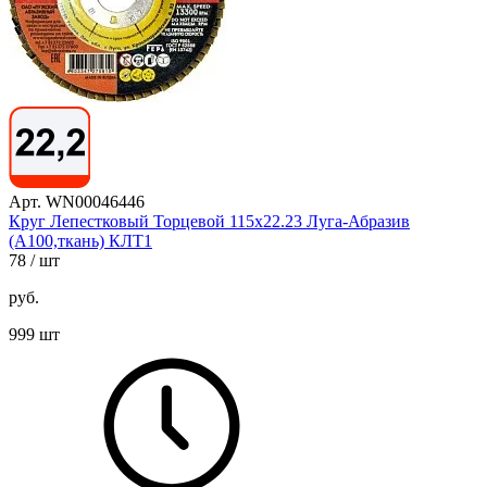
Арт. WN00046446
Круг Лепестковый Торцевой 115х22.23 Луга-Абразив
(А100,ткань) КЛТ1
78
/ шт
руб.
999 шт