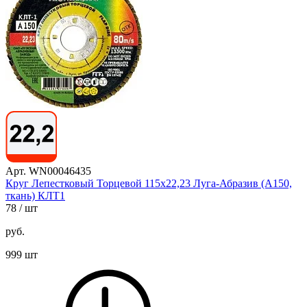
Арт. WN00046435
Круг Лепестковый Торцевой 115х22,23 Луга-Абразив (А150,
ткань) КЛТ1
78
/ шт
руб.
999 шт