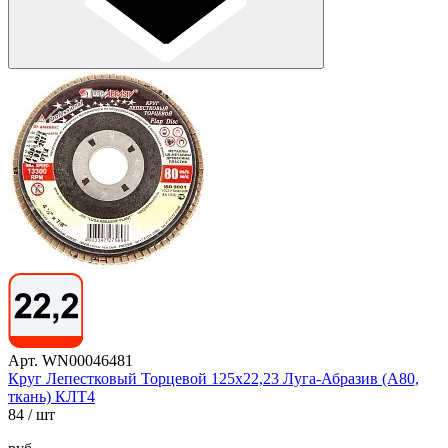
Арт. WN00046481
Круг Лепестковый Торцевой 125х22,23 Луга-Абразив (А80,
ткань) КЛТ4
84
/ шт