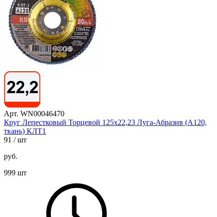
Арт. WN00046470
Круг Лепестковый Торцевой 125х22,23 Луга-Абразив (А120,
ткань) КЛТ1
91
/ шт
руб.
999 шт