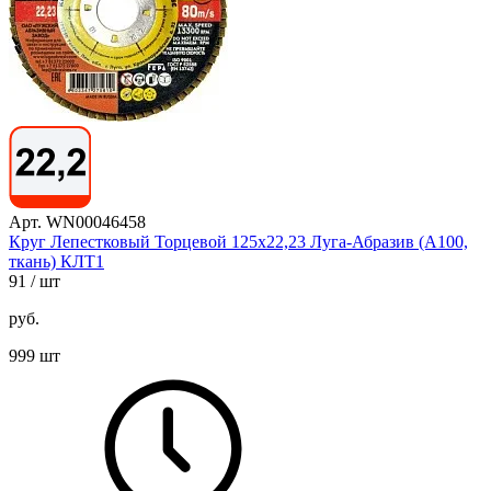
Арт. WN00046458
Круг Лепестковый Торцевой 125х22,23 Луга-Абразив (А100,
ткань) КЛТ1
91
/ шт
руб.
999 шт