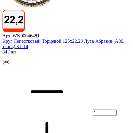
Арт. WN00046481
Круг Лепестковый Торцевой 125х22,23 Луга-Абразив (А80,
ткань) КЛТ4
84
/ шт
руб.