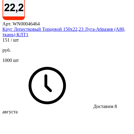
Арт. WN00046464
Круг Лепестковый Торцевой 150х22,23 Луга-Абразив (А80,
ткань) КЛТ1
151
/ шт
руб.
1000 шт
Доставим 8
августа