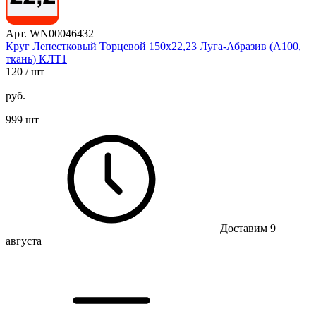
Арт. WN00046432
Круг Лепестковый Торцевой 150х22,23 Луга-Абразив (А100,
ткань) КЛТ1
120
/ шт
руб.
999 шт
Доставим 9
августа